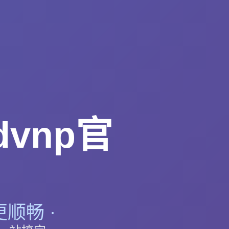
dvnp官
顺畅 ·